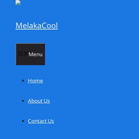
Skip
to
content
MelakaCool
Menu
Home
About Us
Contact Us