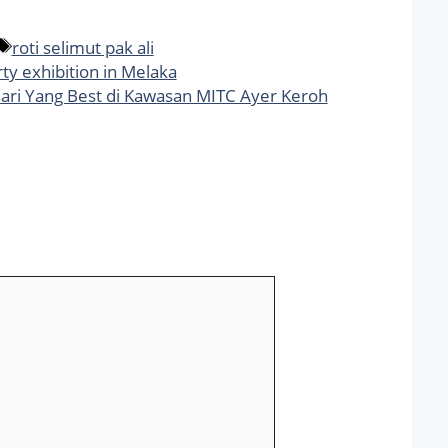
Tags
roti selimut pak ali
 exhibition in Melaka
ari Yang Best di Kawasan MITC Ayer Keroh