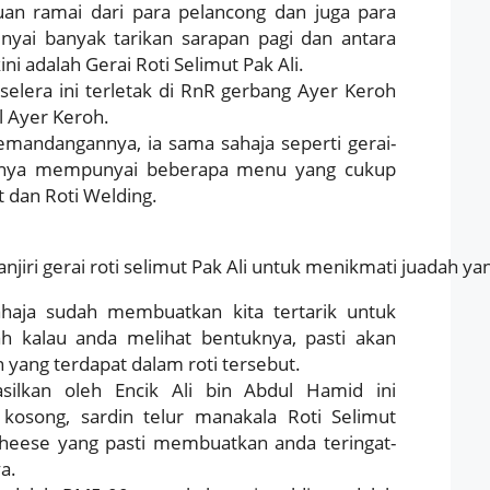
n ramai dari para pelancong dan juga para
yai banyak tarikan sarapan pagi dan antara
ni adalah Gerai Roti Selimut Pak Ali.
elera ini terletak di RnR gerbang Ayer Keroh
l Ayer Keroh.
pemandangannya, ia sama sahaja seperti gerai-
 ianya mempunyai beberapa menu yang cukup
t dan Roti Welding.
iri gerai roti selimut Pak Ali untuk menikmati juadah ya
aja sudah membuatkan kita tertarik untuk
h kalau anda melihat bentuknya, pasti akan
 yang terdapat dalam roti tersebut.
silkan oleh Encik Ali bin Abdul Hamid ini
i kosong, sardin telur manakala Roti Selimut
eese yang pasti membuatkan anda teringat-
a.