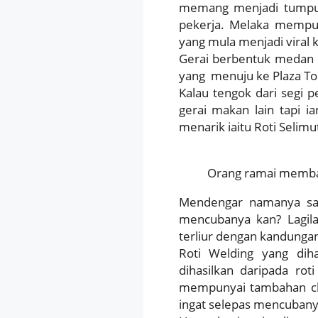
memang menjadi tumpua
pekerja. Melaka mempun
yang mula menjadi viral ki
Gerai berbentuk medan s
yang menuju ke Plaza To
Kalau tengok dari segi 
gerai makan lain tapi
menarik iaitu Roti Selimu
Orang ramai membanj
Mendengar namanya sah
mencubanya kan? Lagila
terliur dengan kandungan
Roti Welding yang diha
dihasilkan daripada rot
mempunyai tambahan ch
ingat selepas mencubany