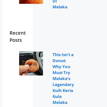
Di
Melaka
Recent
Posts
This Isn’t a
Donut:
Why You
Must Try
Melaka’s
Legendary
Kuih Keria
Gula
Melaka