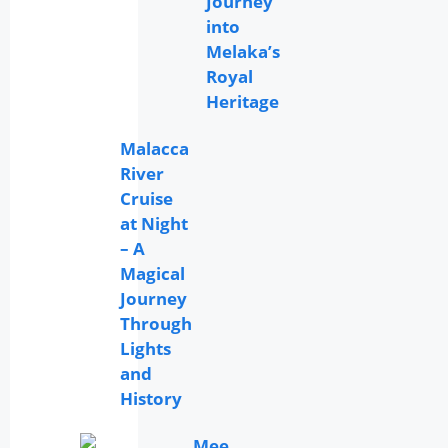
Journey
into
Melaka’s
Royal
Heritage
Malacca
River
Cruise
at Night
– A
Magical
Journey
Through
Lights
and
History
Mee