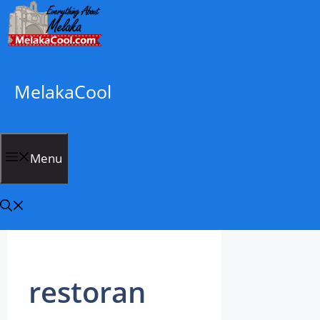
Skip
to
content
MelakaCool
Menu
restoran