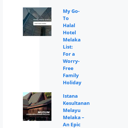
My Go-
To
Halal
Hotel
Melaka
List:
For a
Worry-
Free
Family
Holiday
Istana
Kesultanan
Melayu
Melaka –
An Epic