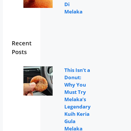
Di
Melaka
Recent
Posts
This Isn’t a
Donut:
Why You
Must Try
Melaka’s
Legendary
Kuih Keria
Gula
Melaka