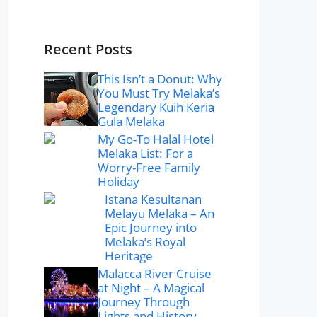
Recent Posts
This Isn’t a Donut: Why
You Must Try Melaka’s
Legendary Kuih Keria
Gula Melaka
My Go-To Halal Hotel
Melaka List: For a
Worry-Free Family
Holiday
Istana Kesultanan
Melayu Melaka – An
Epic Journey into
Melaka’s Royal
Heritage
Malacca River Cruise
at Night – A Magical
Journey Through
Lights and History