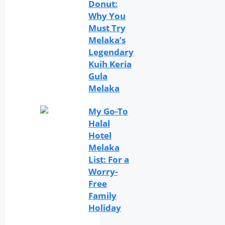
Donut:
Why You
Must Try
Melaka’s
Legendary
Kuih Keria
Gula
Melaka
My Go-To
Halal
Hotel
Melaka
List: For a
Worry-
Free
Family
Holiday