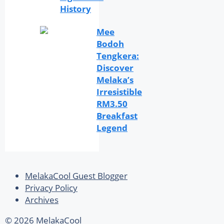
History
Mee
Bodoh
Tengkera:
Discover
Melaka’s
Irresistible
RM3.50
Breakfast
Legend
MelakaCool Guest Blogger
Privacy Policy
Archives
© 2026 MelakaCool