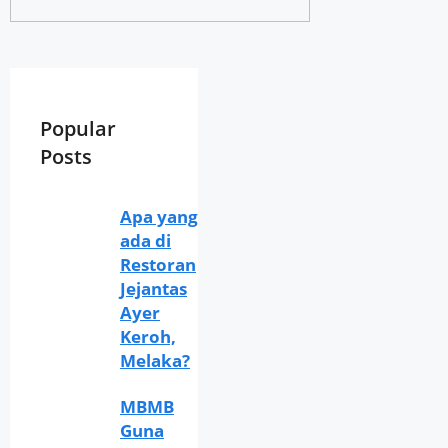
Popular
Posts
Apa yang
ada di
Restoran
Jejantas
Ayer
Keroh,
Melaka?
MBMB
Guna