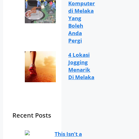
Komputer
di Melaka
Yang
Boleh
Anda
Pergi
4 Lokasi
Jogging
Menarik
Di Melaka
Recent Posts
This Isn’t a