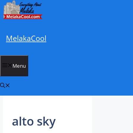
Skip
to
content
MelakaCool
Menu
alto sky