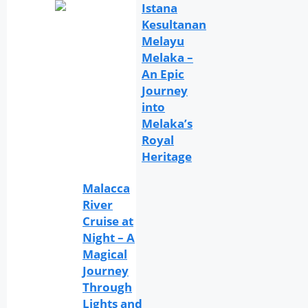
Istana
Kesultanan
Melayu
Melaka –
An Epic
Journey
into
Melaka’s
Royal
Heritage
Malacca
River
Cruise at
Night – A
Magical
Journey
Through
Lights and