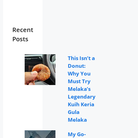
Recent
Posts
This Isn’t a
Donut:
Why You
Must Try
Melaka’s
Legendary
Kuih Keria
Gula
Melaka
My Go-