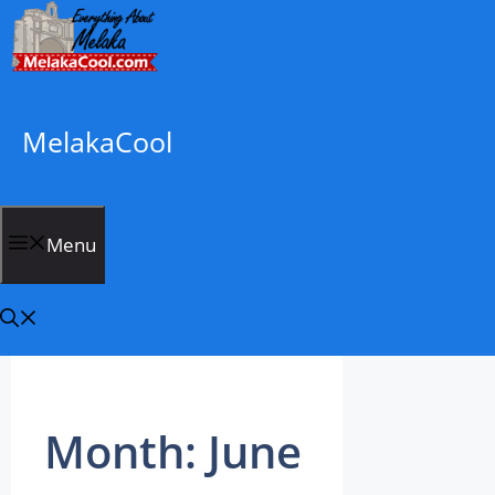
Skip
to
content
MelakaCool
Menu
Month:
June