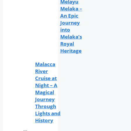
Melayu
Melaka –
An Epic
Journey
into
Melaka’s
Royal
Heritage
Malacca
River
Cruise at
Night – A
Magical
Journey
Through
Lights and
History