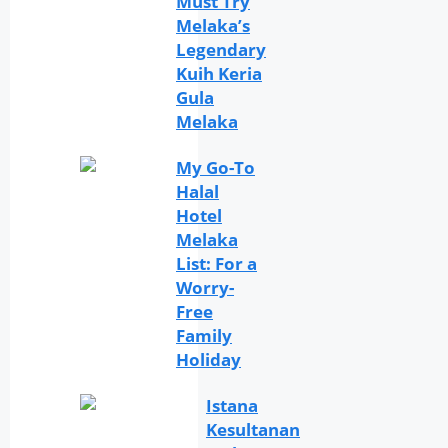
Must Try
Melaka’s
Legendary
Kuih Keria
Gula
Melaka
My Go-To
Halal
Hotel
Melaka
List: For a
Worry-
Free
Family
Holiday
Istana
Kesultanan