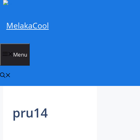
Skip
to
content
MelakaCool
Menu
pru14