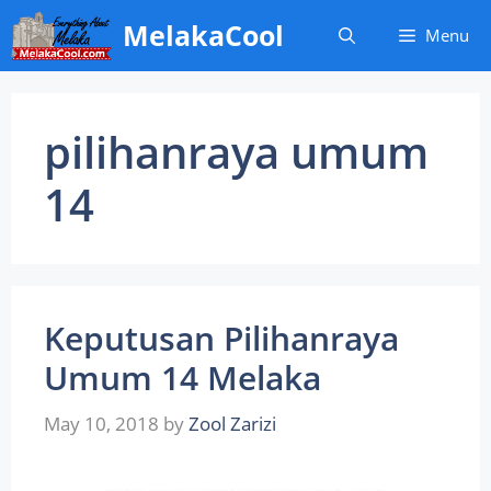
Skip
MelakaCool
Menu
to
content
pilihanraya umum
14
Keputusan Pilihanraya
Umum 14 Melaka
May 10, 2018
by
Zool Zarizi