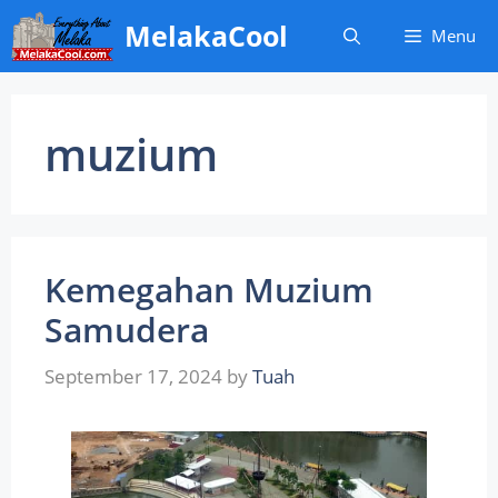
Skip
MelakaCool
Menu
to
content
muzium
Kemegahan Muzium
Samudera
September 17, 2024
by
Tuah