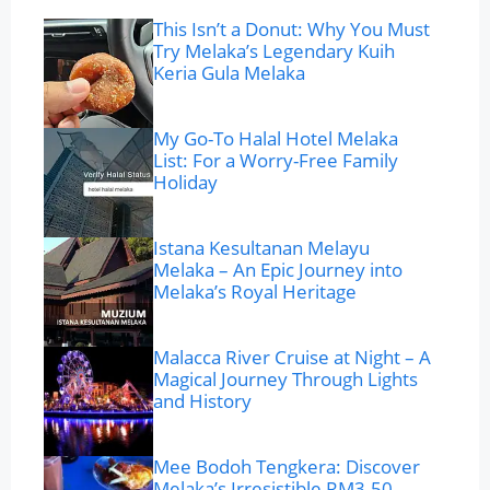
This Isn’t a Donut: Why You Must
Try Melaka’s Legendary Kuih
Keria Gula Melaka
My Go-To Halal Hotel Melaka
List: For a Worry-Free Family
Holiday
Istana Kesultanan Melayu
Melaka – An Epic Journey into
Melaka’s Royal Heritage
Malacca River Cruise at Night – A
Magical Journey Through Lights
and History
Mee Bodoh Tengkera: Discover
Melaka’s Irresistible RM3.50