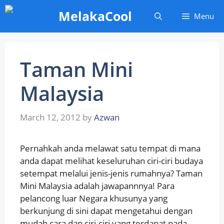
Skip
MelakaCool
Menu
to
content
Taman Mini
Malaysia
March 12, 2012
by
Azwan
Pernahkah anda melawat satu tempat di mana
anda dapat melihat keseluruhan ciri-ciri budaya
setempat melalui jenis-jenis rumahnya? Taman
Mini Malaysia adalah jawapannnya! Para
pelancong luar Negara khusunya yang
berkunjung di sini dapat mengetahui dengan
mudah cara dan ciri-ciri yang terdapat pada