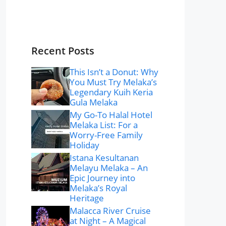
Recent Posts
This Isn’t a Donut: Why
You Must Try Melaka’s
Legendary Kuih Keria
Gula Melaka
My Go-To Halal Hotel
Melaka List: For a
Worry-Free Family
Holiday
Istana Kesultanan
Melayu Melaka – An
Epic Journey into
Melaka’s Royal
Heritage
Malacca River Cruise
at Night – A Magical