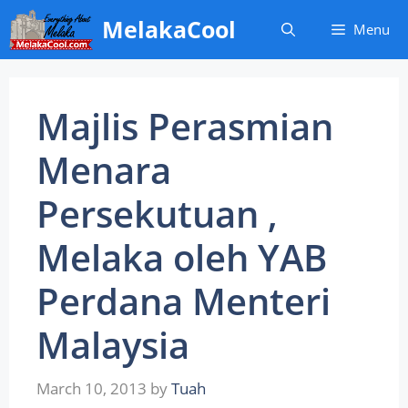
Skip
MelakaCool
Menu
to
content
Majlis Perasmian
Menara
Persekutuan ,
Melaka oleh YAB
Perdana Menteri
Malaysia
March 10, 2013
by
Tuah