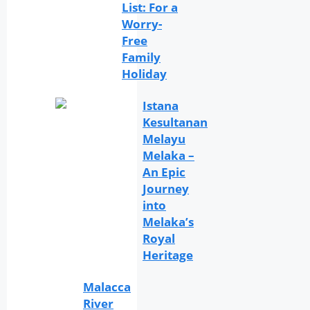
List: For a
Worry-
Free
Family
Holiday
Istana
Kesultanan
Melayu
Melaka –
An Epic
Journey
into
Melaka’s
Royal
Heritage
Malacca
River