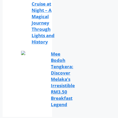
Cruise at
Night – A
Magical
Journey
Through
Lights and
History
Mee
Bodoh
Tengkera:
Discover
Melaka’s
Irresistible
RM3.50
Breakfast
Legend