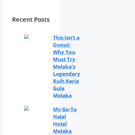
Recent Posts
This Isn’t a
Donut:
Why You
Must Try
Melaka’s
Legendary
Kuih Keria
Gula
Melaka
My Go-To
Halal
Hotel
Melaka