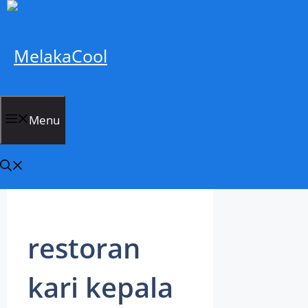
Skip
to
content
MelakaCool
Menu
restoran
kari kepala