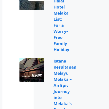
Halal
Hotel
Melaka
List:
For a
Worry-
Free
Family
Holiday
Istana
Kesultanan
Melayu
Melaka –
An Epic
Journey
into
Melaka’s