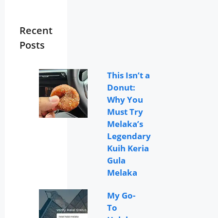
Recent
Posts
This Isn’t a
Donut:
Why You
Must Try
Melaka’s
Legendary
Kuih Keria
Gula
Melaka
My Go-
To