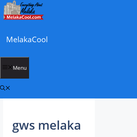
Skip
to
content
MelakaCool
Menu
gws melaka